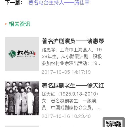
下一篇：
著名电台主持人——腾佳幸
相关资讯
著名沪剧演员——诸惠琴
诸惠琴，上海市上海县人，19
38年生。从小酷爱沪剧，积极
参加农村业余演出活动；1956
年被选拔进上海市人民沪剧剧
2017-10-05 14:17:19
团作随团学员。在丁是娥、石
筱英、筱爱琴等师长的悉心传
著名越剧老生——徐天红
授下，艺事日进，先后在《星
徐天红（1925.9.13-2010）
星之火》中扮演高小妹、《芦
女，著名越剧老生，一级演
荡火种》中扮演小凌、《红色
员，中国戏剧家协会会员，生
宣传员》中的李善子…
于浙江省余姚。越剧“四大老
2017-10-16 10:23:40
生”之一，也是越剧“十姐妹”之