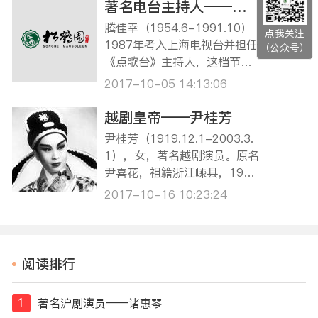
一。曾任上海市新城区、黄浦
著名电台主持人——腾佳幸
区人民代表，福建省政协委
腾佳幸（1954.6-1991.10）
点我关注
员。 【人物简介】 10岁时，
1987年考入上海电视台并担任
（公众号）
进余姚湖堤塘天兴舞台学戏，
《点歌台》主持人，这档节目
习老生。随…
的宗旨是播放听众点播的各类
2017-10-05 14:13:06
歌曲并以谈心的形式与听众进
行交流。由于腾佳幸的播音风
越剧皇帝——尹桂芳
格清新动人，其音色又是那么
尹桂芳（1919.12.1-2003.3.
如梦似幻，节目一推出就得到
1），女，著名越剧演员。原名
了广大听众的认可，立刻风靡
尹喜花，祖籍浙江嵊县，1919
整个上海滩。 …
年出生于浙江省新昌县西门外
2017-10-16 10:23:24
小龙潭村。越剧小生流派——
尹派艺术创始人，被称为“越剧
皇帝”，“越剧十姐妹”之一。1
946年在上海创建芳华越剧
阅读排行
团，1959年随越剧团迁往福
建。历任上海、福建…
1
著名沪剧演员——诸惠琴