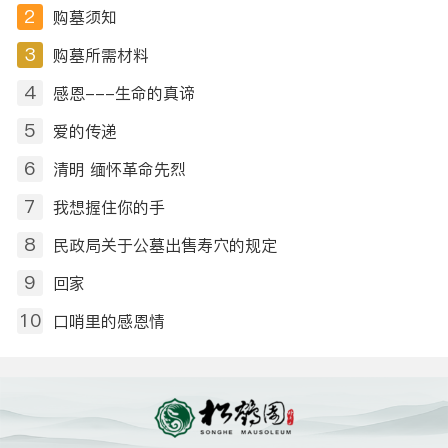
2
购墓须知
3
购墓所需材料
4
感恩---生命的真谛
5
爱的传递
6
清明 缅怀革命先烈
7
我想握住你的手
8
民政局关于公墓出售寿穴的规定
9
回家
10
口哨里的感恩情