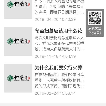
如今，很多人对墓地的选择极
祭天大典，百姓在这一天要向
为讲究，但却忽略了丧葬择日
已故的父母尊长祭拜。因此自
的选择，即落葬日期选择。在
古到今…
人们的传统观念里面，清明、
2018-04-20 10:40:39
冬至都是比较适合落葬的，于
点我关注
是不管三七二十一都挤在这两
冬至扫墓应该用什么花
（公众号）
个节气前来安葬亲人，于是每
随着文明祭祀观念逐渐深入人
年清明、冬至各个墓园便迎来
心，鲜花水果正在代替冥纸香
了“蜂拥而至”客户，交通拥
烛，成为人们祭奠亲人时的首
堵、排队等候等情况…
选。冬至将至，用鲜花来祭拜
2018-11-18 14:54:19
亲人也将使得冬至的天空更加
晴朗。不过，花有不同的花
为什么我们要实行火葬
语，祭扫时具体该送什么花
在影视作品中，我们经常可以
呢？不同关系的故人可是有不
看到，人死后一般都以棺材土
同讲究的，下面就给大家带来
葬的形式下葬。而到了现代，
几种花卉的介绍。 …
多以火葬形式处理故人。多年
2019-02-24 15:58:14
的传统为何会改变过来？ 中华
人民共和国建立后，出于保护