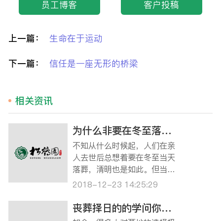
员工博客
客户投稿
上一篇：
生命在于运动
下一篇：
信任是一座无形的桥梁
相关资讯
为什么非要在冬至落葬？！
不知从什么时候起，人们在亲
人去世后总想着要在冬至当天
落葬，清明也是如此。但当问
到他们“为何”时，总会说：“人
2018-12-23 14:25:29
家讲的。” 没错，在古代唐、
宋时期，冬至是祭天祭祖的日
丧葬择日的的学问你知道吗？
子，皇帝在这天要到郊外举行