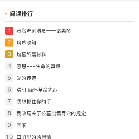
耕地、节省土地资源等原因，
一贯倡导火葬。1956年4月27
阅读排行
日，毛泽东、朱德、刘少奇、
周恩来、邓小…
1
著名沪剧演员——诸惠琴
2
购墓须知
3
购墓所需材料
4
感恩---生命的真谛
5
爱的传递
6
清明 缅怀革命先烈
7
我想握住你的手
8
民政局关于公墓出售寿穴的规定
9
回家
10
口哨里的感恩情