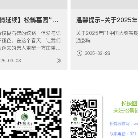
【温情延续】松鹤墓园“旧墓新生”活动暖心开启
会模糊石碑的纹路，但爱与记
关于2025年F1中国大奖赛
不褪色。在这个春天，让我们
通影响
为逝去的亲人重塑一方庄重雅
2025-02-28
安息之地，让温情跨越时光，
025-03-03
延续。