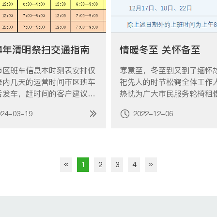
24年清明祭扫交通指南
情暖冬至 关怀备至
市区班车信息本时刻表安排仅
寒意至，冬至到又到了缅怀
表内几天的运营时间市区班车
祀先人的时节松鹤全体工作
后发车，赶时间的客户建议自
热忱为广大市民服务轮椅租
往松鹤园。乘坐龙华、宝兴班
园为行动不便的客户免费提
024-03-19
2022-12-06
客户请提前致电预约。龙华班
租借，可以凭身份证至轮椅
电话：13681636018（陆
点（2号门入口处和名人苑
）；宝兴班车预约电话：021
处）办理，轮椅租借点启用时
4。 ☆3月30日，4月6
月9日-12月26日。其余时
华、宝兴班车…
各业务室租借。鲜…
«
1
2
3
4
»