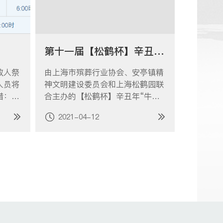
第十一届【松鹤杯】辛丑年“牛年•清明感恩”征文获奖公告
故人祭
由上海市殡葬行业协会、安亭镇精
人员将
神文明建设委员会和上海松鹤园联
借：本
合主办的【松鹤杯】辛丑年“牛年•
供轮椅
清明感恩”有奖征文活动自2020年
2021-04-12
车租借
11月开展以来，得到了社会各界人
入口
士的关注和参与。截止于2021年2
间12
月28日（以邮戳为准）活动结束，
间请至
共收到157篇参选文章。本着公
开、公正的原则…