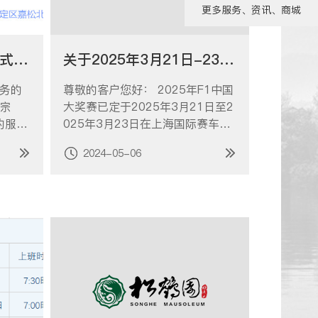
更多服务、资讯、商城
线上缴纳维护费功能正式开通！！！
关于2025年3月21日-23日祭扫事项的告客户书
服务的
尊敬的客户您好： 2025年F1中国
宗
大奖赛已定于2025年3月21日至2
的服务
025年3月23日在上海国际赛车场
众号
举行，界时为确保赛事的安全、顺
2024-05-06
上缴纳
利举行，我园周边部分道路将实施
可查看
交通管制错施，限制一切车辆通
请缴费
行，且管制期间我园赛车场至园区
核对。
的短驳车，也将根据现场情况延时
或停运。 …