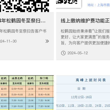
2024年松鹤园冬至祭扫告客户书
24年松鹤园冬至祭扫告客户书
松鹤园始终秉承着“让我们
更好、让大家更满意”的服务
024-11-30
旨，为向客户提供更加便捷
而不断努力，现松鹤园在公
2024-05-12
《上海松鹤园》正式开通线
维护费功能！点击本段文字
公众号缴纳流程温馨提示①
前查看墓穴证书相关信息并
②如下单时遇到困…