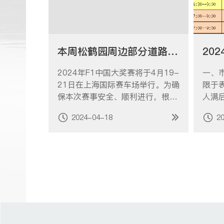
本周松鹤园周边部分道路将实行交通管制！
20
2024年F1中国大奖赛将于4月19-
一、
21日在上海国际赛车场举行。为确
限于
保本次赛事安全、顺利进行，根据
人满
《中华人民共和国道路交通安全
行前
2024-04-18
2
法》的有关规定，上海市公安局嘉
车的
定分局决定对嘉定区部分道路实行
车预约
交通管制措施。本周（4月19日、
女士
20日、21日）松鹤园周边部分道
-5690267
路将实行交通管制请…
日龙