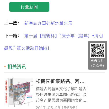
行业新闻
上一篇：
新客站办事处新地址告示
下一篇：
第十届【松鹤杯】“庚子年（鼠年）•清明
感恩” 征文活动开始啦！
点我关注
相关资讯
（公众号）
松鹤园征集路名、河名活动开始啦！ ‘由你说了算’ ——命名征集令
你是否对墓园文化了解？是否
祭扫时想过为墓园小路或河流
起名？是否想为墓园的文化建
设增添一份力量？那就请不要
2017-05-28 15:56:51