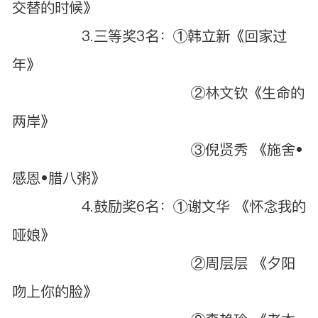
交替的时候》
3.三等奖3名：①韩立新《回家过
年》
②林文钦《生命的
两岸》
③倪贤秀 《施舍•
感恩•腊八粥》
4.鼓励奖6名：①谢文华 《怀念我的
哑娘》
②周层层 《夕阳
吻上你的脸》