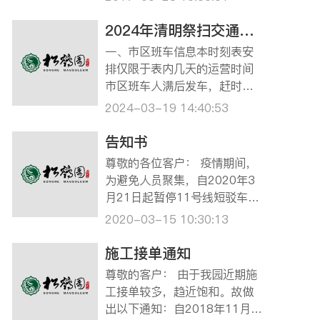
沉默，开动思维，加入松鹤园
路名河名‘由你说了算’命名征集
2024年清明祭扫交通指南
活动中吧！如果你的命名被选
一、市区班车信息本时刻表安
中，就有机会获得600元现金
排仅限于表内几天的运营时间
奖励哦！是否跃跃欲试了？那
市区班车人满后发车，赶时间
就赶快看一下活…
的客户建议自行前往松鹤园。
2024-03-19 14:40:53
乘坐龙华、宝兴班车的客户请
提前致电预约。龙华班车预约
告知书
电话：13681636018（陆女
尊敬的各位客户： 疫情期间，
士）；宝兴班车预约电话：02
为避免人员聚集，自2020年3
1-56902674。 ☆3月30日，
月21日起暂停11号线短驳车服
4月6日龙华、宝兴班车…
务，建议已经预约好落葬的客
2020-03-15 10:30:13
户自驾前来，给您带来的不便
敬请谅解。 本墓园清明期间预
施工接单通知
约祭扫日期为2020年3月28日
尊敬的客户： 由于我园近期施
至4月12日，将于3月26日开通
工接单较多，趋近饱和。故做
微信预约祭扫服务，关注“上海
出以下通知：自2018年11月1
松鹤…