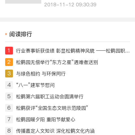
9日起在我园业务厅办理业务接
2018-11-12 09:30:39
的施工单，完工日期一律约至1
2月25日以后（特殊情况另行
处理），如有疑问可拨打021-
59506101咨询。 由此给您带
阅读排行
来的不便，敬请谅解。特此公
告。
1
行业赛事斩获佳绩 彰显松鹤精神风貌 ——松鹤园职工摘得第十届全国民政行业职业技能竞赛荣誉
2
松鹤园无偿举行“东方之星”遇难者送别
3
与绿色相约 与环保同行
4
“八一”建军节慰问
5
松鹤第六届职工运动会圆满举行
6
松鹤获评“全国生态文明示范陵园”
7
松鹤园暖夕阳 重阳节献爱心
8
传播嘉定人文知识 深化松鹤文化内涵