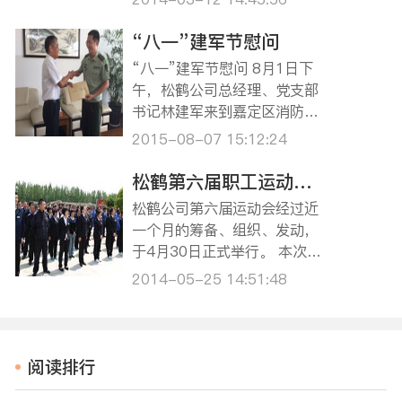
生态环保的节地葬式。采用生
态葬，也表达了先人们对生态
“八一”建军节慰问
环境的关切。至此，松鹤环保
“八一”建军节慰问 8月1日下
葬仪式已经举办了四次，安葬
午，松鹤公司总经理、党支部
了37位逝者，这一理念正被越
书记林建军来到嘉定区消防支
来越多的人所接受…
队开展了“八一”慰问活动，向
2015-08-07 15:12:24
支队的官兵们送去了节日的问
候和祝福，并送上了慰问品。
松鹤第六届职工运动会圆满举行
慰问座谈中，消防支队领导感
松鹤公司第六届运动会经过近
谢松鹤公司对支队的关心与支
一个月的筹备、组织、发动，
持。近几年，松鹤与区消防支
于4月30日正式举行。 本次运
队结对共…
动会比赛项目全部为团体赛，
2014-05-25 14:51:48
有拔河、定点发球、抛绣球等1
2个项目，由各部门职工组成的
8支队伍共190人参加比赛，参
赛率达到80.8%。 松鹤职工运
阅读排行
动会每二年一届，至今已经第