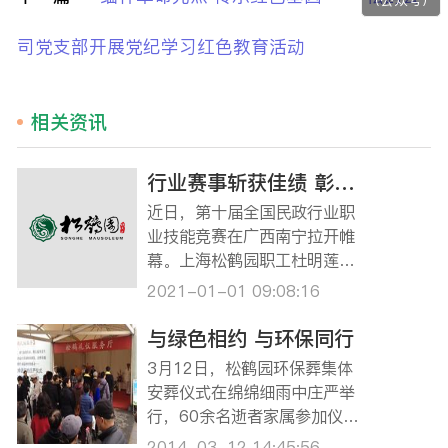
（公众号）
司党支部开展党纪学习红色教育活动
相关资讯
行业赛事斩获佳绩 彰显松鹤精神风貌 ——松鹤园职工摘得第十届全国民政行业职业技能竞赛荣誉
近日，第十届全国民政行业职
业技能竞赛在广西南宁拉开帷
幕。上海松鹤园职工杜明莲通
过层层选拔，有幸代表上海代
2021-01-01 09:08:16
表团参加了此次行业竞赛活
动。比赛中她沉着应战、冷静
与绿色相约 与环保同行
参赛，最终荣获此次行业职业
3月12日，松鹤园环保葬集体
技能竞赛——公墓管理员赛项
安葬仪式在绵绵细雨中庄严举
一等奖的佳绩，为上海代表队
行，60余名逝者家属参加仪
获得团体一等奖立下了…
式。 松鹤环保葬是一种有利于
2014-03-12 14:45:56