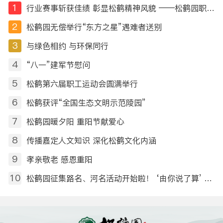
六届。运动…
1
行业赛事斩获佳绩 彰显松鹤精神风貌 ——松鹤园职工摘得第十届全国民政行业职业技能竞赛荣誉
2
松鹤园无偿举行“东方之星”遇难者送别
3
与绿色相约 与环保同行
4
“八一”建军节慰问
5
松鹤第六届职工运动会圆满举行
6
松鹤获评“全国生态文明示范陵园”
7
松鹤园暖夕阳 重阳节献爱心
8
传播嘉定人文知识 深化松鹤文化内涵
9
孝亲敬老 感恩重阳
10
松鹤园征集路名、河名活动开始啦！ ‘由你说了算’ ——命名征集令