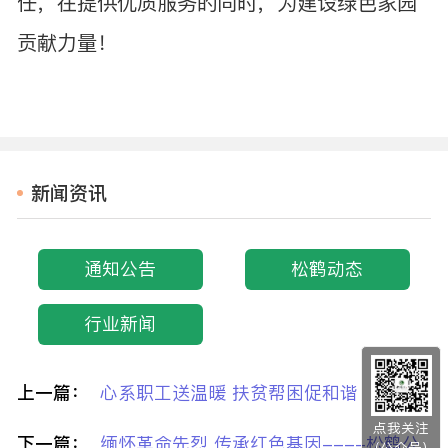
任，在提供优质服务的同时，为建设绿色家园
贡献力量！
新闻资讯
通知公告
松鹤动态
行业新闻
上一篇：
心系职工送温暖 扶贫帮困促和谐
点我关注
下一篇：
缅怀革命先烈 传承红色基因----松鹤公