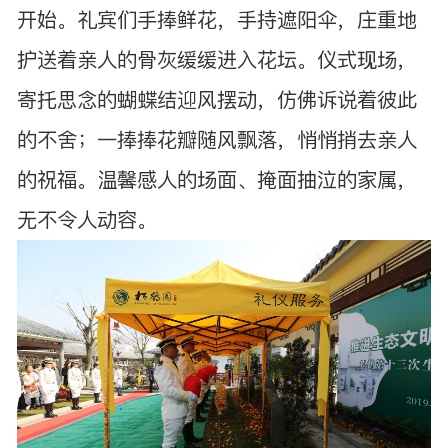
开始。礼宾们手捧鲜花，手持遮阳伞，庄重地
护送着亲人的骨灰缓缓进入花坛。仪式现场，
寄托思念的蝴蝶结迎风摆动，仿佛诉说着彼此
的不舍；一捧捧花瓣随风飘落，悄悄捎去亲人
的祝福。温馨感人的场面、掩面抽泣的家属，
无不令人动容。