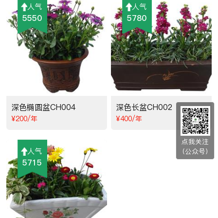
人气
人气
5550
5780
深色椭圆盆CH004
深色长盆CH002
¥200/年
¥400/年
点我关注
人气
（公众号）
5715