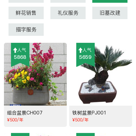
鲜花销售
礼仪服务
旧墓改建
描字服务
人气
人气
5868
5659
组合盆景CH007
铁树盆景PJ001
¥500/年
¥500/年