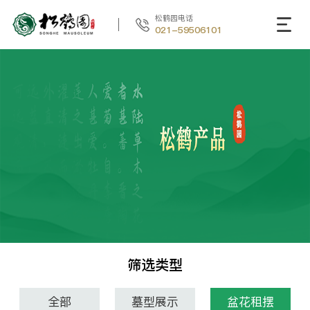
松鹤园电话
021-59506101
筛选类型
全部
墓型展示
盆花租摆