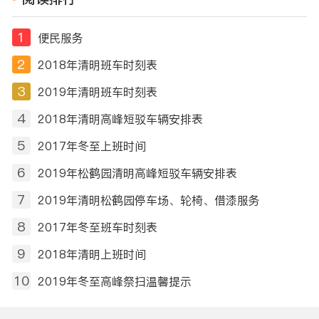
1
便民服务
2
2018年清明班车时刻表
3
2019年清明班车时刻表
4
2018年清明高峰短驳车辆安排表
5
2017年冬至上班时间
6
2019年松鹤园清明高峰短驳车辆安排表
7
2019年清明松鹤园停车场、轮椅、借漆服务
8
2017年冬至班车时刻表
9
2018年清明上班时间
10
2019年冬至高峰祭扫温馨提示