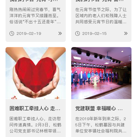
刚热热闹闹过完春节，喜气
在元宵节佳节之际，为了让
洋洋的元宵节又接踵而至。
区域内的老人们和残障人士
俗话说“不出十五还是年”，
共同感受元宵节日的温暖，
在这个欢乐吉祥的日子里，
15日上午，松鹤公司开展了
2019-02-19
2019-02-15
松鹤公司的志愿者们走进方
元宵节公益爱心慰问活动，
泰社区，开展了“我们的节
为共建的敬老院、福利院、
日•元宵”，社区共建包汤圆
阳光之家的老人和学员们送
主题活动。 志愿者们来到
上慰问金和节日的祝福，共
居委便开始忙碌起来。和面
同欢度元宵佳节。 公司总
粉、拌馅料、备碗碟等一番
经理林根与班子成员分别来
准…
到了方泰…
困难职工牵挂人心 走访慰问传递真情——松鹤公司2019年春节慰问活动
党建联盟 幸福暖心 ——“松鹤编制时装秀《花样年华》”参加共建活动
困难职工牵挂人心，走访慰
在2019年新年到来之际，2
问传递真情。2月3日，松鹤
5日下午，松鹤墓园与共建
公司党支部书记林根带领班
单位安亭镇社会福利院共同