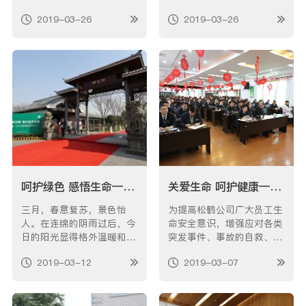
位服务着每一位前来祭扫的
在即，25日下午，结合“我
2019-03-26
2019-03-26
客户，为他们提供优质的服
们的节日•清明”，松鹤党支
务。 当天中午，松鹤园总
部携手方泰中学开展了
业务厅来了三位老人，心情
以“铭初心、祭英烈、勇前
看上去非常的伤心，手中拿
行、践誓言”为主题的青少
着许多祭祀供品，其中一位
年社会实践教育活动。松鹤
老年人还吃力的推着一位腿
志愿者及70多位学校师生参
脚不便的…
加了活动。清明…
呵护绿色 感悟生命——松鹤园举办第十三次生态葬集体安葬仪式
关爱生命 呵护健康——松鹤开展红十字救护知识培训
三月，春意复苏，景色怡
为提高松鹤公司广大员工生
人。在连绵的阴雨过后，今
命安全意识，增强应对各类
日的阳光显得格外温暖和
突发事件、事故的自救、互
煦，就在这样一个生机盎然
救的处置能力。3月6日下
2019-03-12
2019-03-07
的日子里，同时也伴随着第
午，公司邀请了镇红十字会
41个植树节的到来，松鹤园
救护培训讲师、安亭医院心
举办了第十三次生态葬集体
内科的朱明、杨怡2位医生
安葬仪式。 此次活动共为1
前来为本单位的128名员工