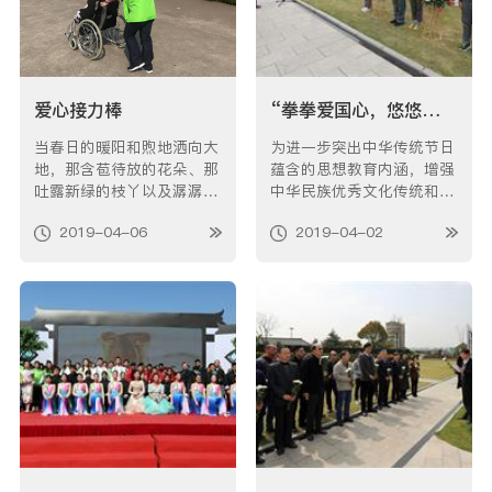
爱心接力棒
“拳拳爱国心，悠悠建国情”——方泰小学“金石少年”清明祭英烈主题活动
当春日的暖阳和煦地洒向大
为进一步突出中华传统节日
地，那含苞待放的花朵、那
蕴含的思想教育内涵，增强
吐露新绿的枝丫以及潺潺流
中华民族优秀文化传统和革
动的小溪，处处都张扬着春
命传统教育。借清明节的契
2019-04-06
2019-04-02
日里的灵动，人们在这个季
机，4月2日下午，松鹤与方
节享受着大自然的洗礼，内
泰小学携手举办了以“拳拳
心也变得无比纯净。就在这
爱国心，悠悠建国情”为主
样一个温暖的日子里，有这
题的小学生德育实践活动。
样一群人，他们热忱的服
松鹤党团员志愿者、师生代
务、贴心的关怀让“爱”也如
表共60名多人参加了此次活
春天的暖阳一…
动。 …