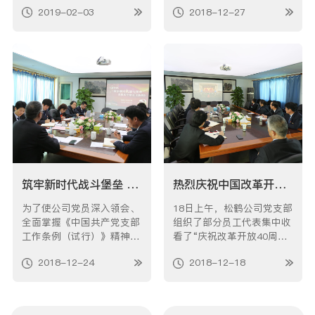
子成员分批走访慰问了身患
开展了“我们的节
2019-02-03
2018-12-27
疾病退养在家的困难职工
日”——“党建联盟、幸福暖
们，为他们送去了节日的慰
心”庆祝元旦爱心联盟主题
问和祝福，让这个寒冬添上
活动。松鹤公司作为党建联
了真情实意的温暖。走访
盟成员之一，深入贯彻落实
中，领导们关切地询问了困
习近平总书记在虹口区市民
难职工的生活和身体状况，
驿站的讲话精神，充分发挥
叮嘱他们一定要好…
单位在为老服务方面的…
筑牢新时代战斗堡垒 真抓实干学习《条例》____松鹤党支部开展主题党日活动
热烈庆祝中国改革开放40周年----松鹤党支部组织收看改革开放庆祝大会
为了使公司党员深入领会、
18日上午，松鹤公司党支部
全面掌握《中国共产党支部
组织了部分员工代表集中收
工作条例（试行）》精神和
看了“庆祝改革开放40周年
内容，切实增强贯彻执行
大会”电视直播，习总书记
2018-12-24
2018-12-18
《条例》的思想自觉和行动
发表重要讲话。 40年的发
自觉。12月24日上午，松
展,中国人民的生活实现了
鹤公司党支部根据《安亭镇
由贫穷到温饱,再到整体小
推进“两学一做”学习教育常
康的跨越式转变；中国社会