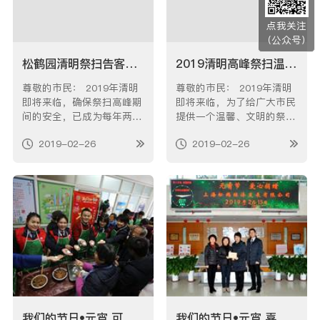
点我关注
（公众号）
松鹤园清明祭扫告客户书
2019清明高峰祭扫温馨提示
尊敬的市民： 2019年清明
尊敬的市民： 2019年清明
即将来临，确保祭扫高峰期
即将来临，为了给广大市民
间的安全，已成为每年两季
提供一个温馨、文明的祭扫
高峰祭扫工作的重中之重。
环境，根据清明祭扫工作的
2019-02-26
2019-02-26
为方便客户并提供良好的安
要求，我园特将有关事项为
全祭扫环境，避免各种事故
大家作以下温馨提示：1、
的发生，现特将我园清明市
请查看墓穴的维护费是否到
民出行情况告知如下： 今
期，地址电话是否已更改，
年清明祭扫活动的人流车流
如已到期或已更改，请带好
高峰时段主要在3月23日至
墓穴证书及身份证到我园业
4月…
务室办理…
我们的节日•元宵 可口汤圆庆元宵 社区共建传温情
我们的节日•元宵 喜庆元宵共佳节 公益爱心传真情——松鹤公司元宵节公益爱心共建活动