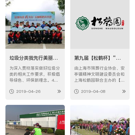
垃圾分类我先行美丽松鹤齐共建----松鹤公司开展垃圾分类大行动
第九届【松鹤杯】“己亥年（猪年）•清明感恩”征文获奖公告
为深入贯彻落实做好垃圾分
由上海市殡葬行业协会、安
类的相关工作要求，积极倡
亭镇精神文明建设委员会和
导绿色、环保新理念。4月2
上海松鹤园联合主办的【松
6日下午，松鹤公司举办了
鹤杯】“己亥年（猪年）•清
2019-04-26
2019-04-08
以“垃圾分类我先行，美丽
明感恩”有奖征文活动自20
松鹤齐共建”为主题的垃圾
18年11月开展以来，得到
分类大行动。公司班组长以
了社会各界人士的关注和参
上干部以及志愿者代表共80
与。截止于2019年2月28日
多人参加了活动，镇卫健
（以邮戳为准）活动结束，
办、镇环卫所领导应邀出
共收到331篇参选文章。本
席。 首先，…
着公开、公正的…