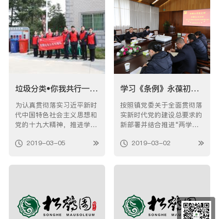
6位亲人进行安葬，100多
进行了心肺复苏急应急救护
名家属参加了仪式。上午九
培训讲座，镇卫委计领导应
点整，伴着…
邀出席。 …
垃圾分类•你我共行——“3•5学雷锋”松鹤志愿者在行动
学习《条例》永葆初心----松鹤党支部党日活动暨专题民主生活会
为认真贯彻落实习近平新时
按照镇党委关于全面贯彻落
代中国特色社会主义思想和
实新时代党的建设总要求的
党的十九大精神，推进学雷
新部署并结合推进“两学一
锋志愿服务制度化常态化，
做”学习教育常态化机制要
2019-03-05
2019-03-02
同时根据每月5日开展“嘉定
求，松鹤公司党支部于开展
区生活垃圾全程分类主题宣
了“‘学习《党支部工作条例
传日”的工作要求，3月4日
（试行）》”主题党日暨专
下午，松鹤公司党支部组织
题民主生活会’”活动，以紧
团员青年志愿者们走进讴象
紧围绕“树牢‘四个意识’，
社区，开展了以“垃圾分类•
坚定‘四个自信’，坚决做
你我共行…
到‘两…