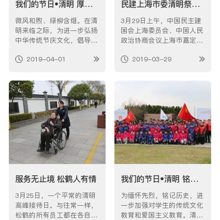
我们的节日•清明 厚德风正好 气清景明新
民建上海市委清明祭扫胡厥文先生墓仪式
微风和煦、绿柳含烟。在清
3月29日上午，中国民主建
明来临之际，为进一步弘扬
国会上海委员会、中国人民
中华传统节庆文化，倡导文
政治协商会议上海市嘉定区
明祭祀、绿色清明理念，4
委员会、中共嘉定区委统战
2019-04-01
2019-03-29
月1日下午，上海松鹤园在
部、区工商联及安亭镇党委
安亭镇总工会、镇监察办、
等代表共同来到松鹤墓园，
镇文明办、镇民政办共同支
举行了清明祭扫胡厥文先生
持下，举办了以“我们的节
墓仪式。 本次活动在民建
日---厚德风正好，气清景
市委副主委杨成长的带领
明新”为主题的清明节庆文
下，大家怀着无比崇敬的心
化活动。区、镇…
情，来到胡…
服务无止境 松鹤人有情
我们的节日•清明 铭初心 祭英烈 勇前行 践誓言 ——松鹤携手方泰中学开展德育教育社会实践活动
3月25日，一个平常的清明
为缅怀先烈，铭记历史，进
高峰接待日。与往常一样，
一步加强对学生的传统文化
松鹤的所有员工都在各自岗
教育和爱国主义教育。清明